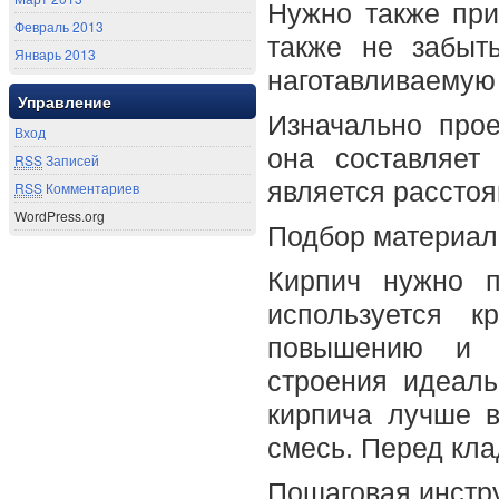
Нужно также при
Февраль 2013
также не забыт
Январь 2013
наготавливаемую 
Управление
Изначально прое
Вход
она составляет
RSS
Записей
является расстоя
RSS
Комментариев
WordPress.org
Подбор материал
Кирпич нужно п
используется к
повышению и п
строения идеаль
кирпича лучше в
смесь. Перед кла
Пошаговая инстр