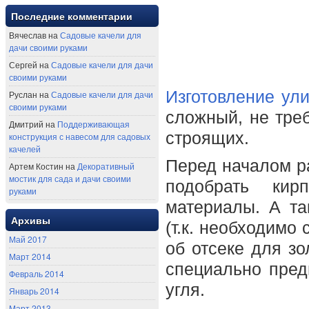
Последние комментарии
Вячеслав на
Садовые качели для
дачи своими руками
Сергей на
Садовые качели для дачи
своими руками
Изготовление ул
Руслан на
Садовые качели для дачи
своими руками
сложный, не тре
Дмитрий на
Поддерживающая
строящих.
конструкция с навесом для садовых
качелей
Перед началом р
Артем Костин на
Декоративный
мостик для сада и дачи своими
подобрать кир
руками
материалы. А та
Архивы
(т.к. необходимо
Май 2017
об отсеке для зо
Март 2014
специально пред
Февраль 2014
угля.
Январь 2014
Март 2013