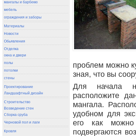
мангалы и барбекю
мебель
ограждения и заборы
Материалы
Новости
Обьявления
Отделка
окна и двери
полы
проблем можно ку
потолки
зная, что вы соо
стены
Для начала н
Проектирование
Ландшафтный дизайн
расположите да
Строительство
мангала. Распол
Возведение стен
удобном для экс
Сборка сруба
его как можно
Черновой пол и лаги
подвергаются во
Кровля