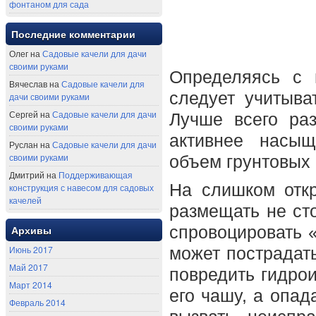
фонтаном для сада
Последние комментарии
Олег на
Садовые качели для дачи
своими руками
Определяясь с 
Вячеслав на
Садовые качели для
следует учитыва
дачи своими руками
Сергей на
Садовые качели для дачи
Лучше всего ра
своими руками
активнее насыщ
Руслан на
Садовые качели для дачи
своими руками
объем грунтовых 
Дмитрий на
Поддерживающая
На слишком отк
конструкция с навесом для садовых
качелей
размещать не сто
спровоцировать 
Архивы
Июнь 2017
может пострадать
Май 2017
повредить гидро
Март 2014
его чашу, а опад
Февраль 2014