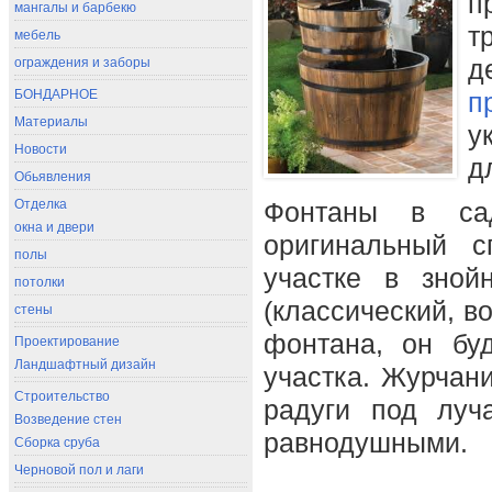
п
мангалы и барбекю
т
мебель
ограждения и заборы
д
БОНДАРНОЕ
п
Материалы
у
Новости
д
Обьявления
Отделка
Фонтаны в са
окна и двери
оригинальный с
полы
участке в зной
потолки
(классический, в
стены
фонтана, он бу
Проектирование
Ландшафтный дизайн
участка. Журчани
Строительство
радуги под луч
Возведение стен
равнодушными.
Сборка сруба
Черновой пол и лаги